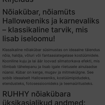
Nõiakübar, nõiamüts
Halloweeniks ja karnevaliks
– klassikaline tarvik, mis
lisab iseloomu!
Klassikaline nõiakübar süsimustas on ideaalne täiendus
nõia, haldja, võluri või fantaasiategelase kostüümidele.
Kooniline kuju ja lai äär loovad silmatorkava efekti, mis
tõmbab tähelepanu ja lisab igale riietusele ainulaadse
nüansi. Kübar on kerge, mugav ja mitmekülgne. See
sobib ideaalselt Halloweeniks, kostüümipidudeks,
etendusteks, fotosessioonideks ja teemaüritusteks.
RUHHY nõiakübara
üksikasjalikud andmed: