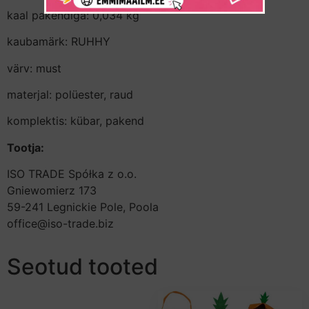
kaal pakendiga: 0,034 kg
kaubamärk: RUHHY
värv: must
materjal: polüester, raud
komplektis: kübar, pakend
Tootja:
ISO TRADE Spółka z o.o.
Gniewomierz 173
59-241 Legnickie Pole, Poola
office@iso-trade.biz
Seotud tooted