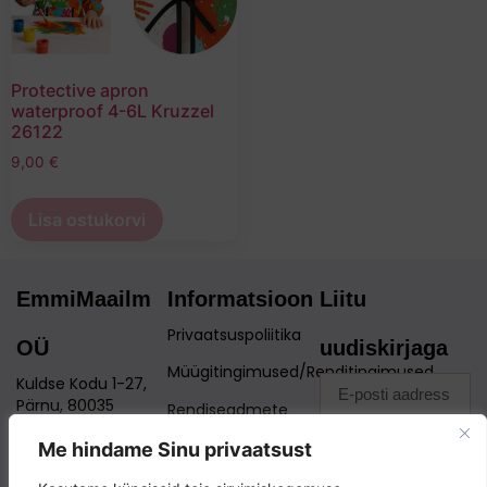
Protective apron
waterproof 4-6L Kruzzel
26122
9,00
€
Lisa ostukorvi
EmmiMaailm
Informatsioon
Liitu
Privaatsuspoliitika
OÜ
uudiskirjaga
Müügitingimused/Renditingimused
Kuldse Kodu 1-27,
Pärnu, 80035
Rendiseadmete
transport
Reg: 12530401
Me hindame Sinu privaatsust
Liitu
KKK – Personaalsed
info@emmimaailm.ee