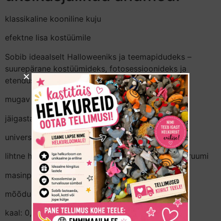
klassikaline kooniline kuju
efektne lisa kostüümile
Sobib ideaalselt Halloweeniks ja teemapidudeks –
suurepärane kostüümideks, fotosessioonideks ja
etendusteks
mugav kanda
jäigastatud äär
universaalne suurus
lihtne hoiustada – voltub lamedaks – võtab vähe ruumi
masinpestav 30 °C juures
mõõdud: 38 x 35 cm
kaal: 0,026 kg