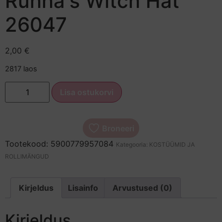
Ruhha's Witch Hat
26047
2,00
€
2817 laos
Lisa ostukorvi
Tootekood:
5900779957084
Kategooria:
KOSTÜÜMID JA
ROLLIMÄNGUD
Kirjeldus
Lisainfo
Arvustused (0)
Kirjeldus