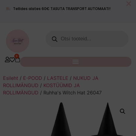
Meie lugu
Blogi
Kontakt
+372 55
Tellides alates 60€ TASUTA TRANSPORT AUTOMAATI!
info@emmimaailm.ee
619 400
0
Esileht
/
E-POOD
/
LASTELE
/
NUKUD JA
ROLLIMÄNGUD
/
KOSTÜÜMID JA
ROLLIMÄNGUD
/ Ruhha's Witch Hat 26047