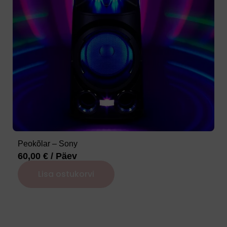
Peokõlar – Sony
60,00
€
/ Päev
Lisa ostukorvi