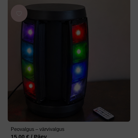
Peovalgus – värvivalgus
15,00
€
/ Päev