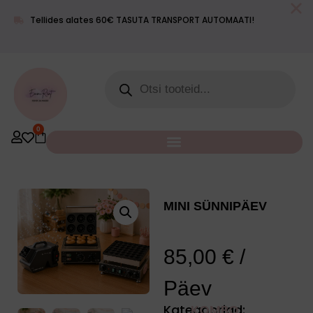
Meie lugu
Blogi
Kontakt
+372 55
Tellides alates 60€ TASUTA TRANSPORT AUTOMAATI!
info@emmimaailm.ee
619 400
0
MINI SÜNNIPÄEV
85,00
€
/
Päev
Kategooriad:
KOMBO