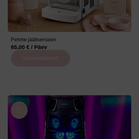
Pehme jäätisemasin
65,00
€
/ Päev
Lisa ostukorvi