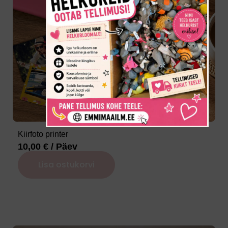
Kiirfoto printer
10,00
€
/ Päev
Lisa ostukorvi