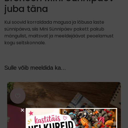
juba täna
Kui soovid korraldada magusa ja lõbusa laste
sünnipäeva, siis Mini Sünnipäev pakett pakub
mängulist, maitsvat ja meeldejäävat peoelamust
kogu seltskonnale.
Sulle võib meeldida ka...