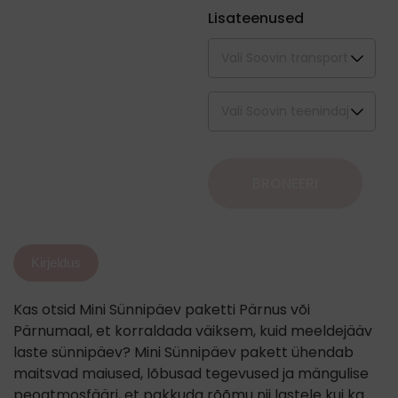
Lisateenused
BRONEERI
Kirjeldus
Kas otsid Mini Sünnipäev paketti Pärnus või
Pärnumaal, et korraldada väiksem, kuid meeldejääv
laste sünnipäev? Mini Sünnipäev pakett ühendab
maitsvad maiused, lõbusad tegevused ja mängulise
peoatmosfääri, et pakkuda rõõmu nii lastele kui ka