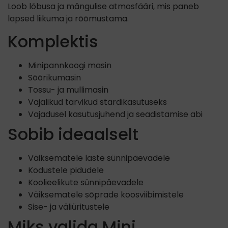
Loob lõbusa ja mängulise atmosfääri, mis paneb
lapsed liikuma ja rõõmustama.
Komplektis
Minipannkoogi masin
Sõõrikumasin
Tossu- ja mullimasin
Vajalikud tarvikud stardikasutuseks
Vajadusel kasutusjuhend ja seadistamise abi
Sobib ideaalselt
Väiksematele laste sünnipäevadele
Kodustele pidudele
Koolieelikute sünnipäevadele
Väiksematele sõprade koosviibimistele
Sise- ja väliüritustele
Miks valida Mini