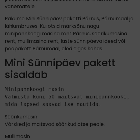
vanematele.
Pakume Mini Sünnipäev paketti Pärnus, Pärnumaal ja
lähiümbruses. Kui otsid märksõnu nagu
minipannkoogi masina rent Pärnus, sõõrikumasina
rent, mullimasina rent, laste sünnipäeva ideed või
peopakett Pärnumaal, oled õiges kohas.
Mini Sünnipäev pakett
sisaldab
Minipannkoogi masin
Valmista kuni 50 maitsvat minipannkooki, 
mida lapsed saavad ise nautida.
Sõõrikumasin
Värsked ja maitsvad sõõrikud otse peole.
Mullimasin