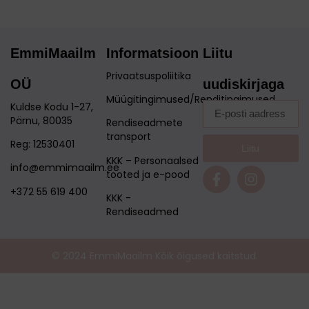
EmmiMaailm
Informatsioon
Liitu
Privaatsuspoliitika
OÜ
uudiskirjaga
Müügitingimused/Renditingimused
Kuldse Kodu 1-27,
Pärnu, 80035
Rendiseadmete
transport
Reg: 12530401
Liitu
KKK – Personaalsed
info@emmimaailm.ee
tooted ja e-pood
+372 55 619 400
KKK -
Rendiseadmed
© 2024 EmmiMaailm Kõik õigused kaitstud.