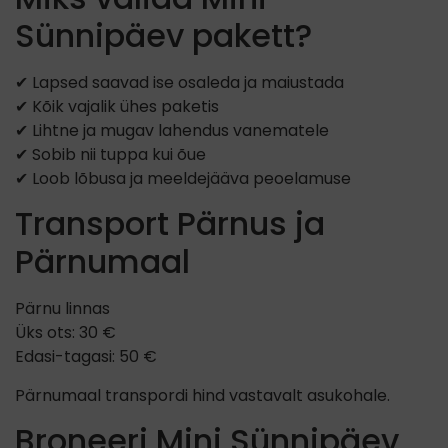
Sünnipäev pakett?
✔ Lapsed saavad ise osaleda ja maiustada
✔ Kõik vajalik ühes paketis
✔ Lihtne ja mugav lahendus vanematele
✔ Sobib nii tuppa kui õue
✔ Loob lõbusa ja meeldejääva peoelamuse
Transport Pärnus ja
Pärnumaal
Pärnu linnas
Üks ots: 30 €
Edasi-tagasi: 50 €
Pärnumaal transpordi hind vastavalt asukohale.
Broneeri Mini Sünnipäev