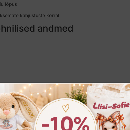
u lõpus
iksemate kahjustuste korral
tehnilised andmed
26 57135NP