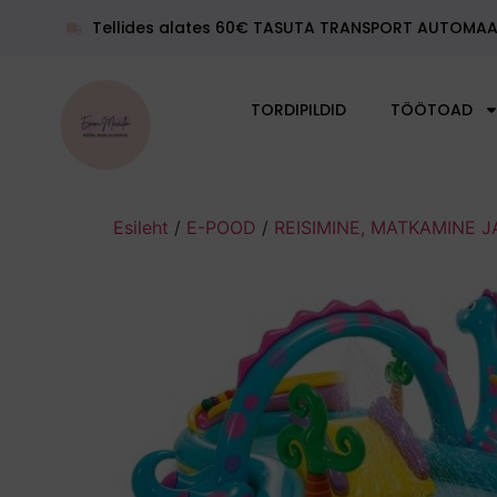
+372 55 619 400
Tellides alates 60€ TASUTA TRANSPORT AUTOMAA
info@emmimaailm.ee
TORDIPILDID
TÖÖTOAD
Esileht
/
E-POOD
/
REISIMINE, MATKAMINE J