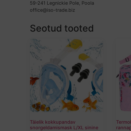
59-241 Legnickie Pole, Poola
office@iso-trade.biz
Seotud tooted
Täielik kokkupandav
Termok
snorgeldamismask L/XL sinine
rannap