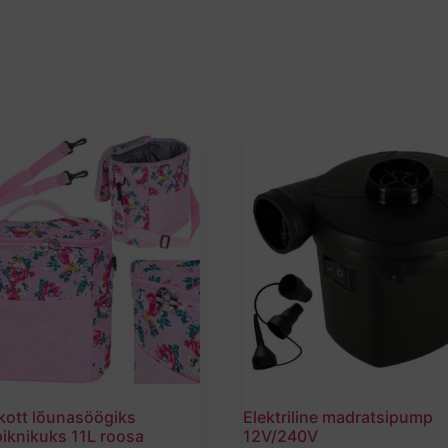
ott lõunasöögiks
Elektriline madratsipump
iknikuks 11L roosa
12V/240V