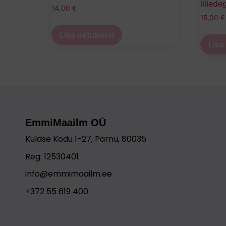
lillede
14,00
€
15,00
€
Lisa ostukorvi
Lisa
EmmiMaailm OÜ
Kuldse Kodu 1-27, Pärnu, 80035
Reg: 12530401
info@emmimaailm.ee
+372 55 619 400