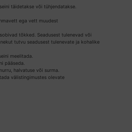
sseini täidetakse või tühjendatakse.
 vihmavett ega vett muudest
d sobivad tõkked. Seadusest tulenevad või
nekut tutvu seadusest tulenevate ja kohalike
eini meelitada.
ini pääseda.
urru, halvatuse või surma.
tada välistingimustes olevate