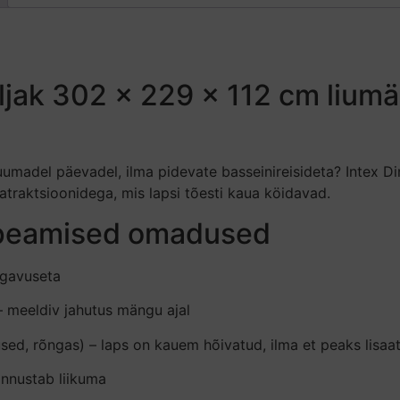
ak 302 x 229 x 112 cm liumäg
 kuumadel päevadel, ilma pidevate basseinireisideta? Inte
 atraktsioonidega, mis lapsi tõesti kaua köidavad.
i peamised omadused
igavuseta
– meeldiv jahutus mängu ajal
ed, rõngas) – laps on kauem hõivatud, ilma et peaks lisaa
innustab liikuma