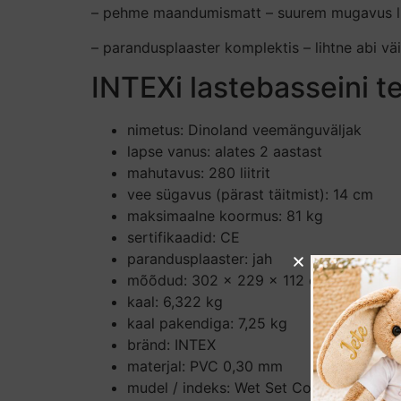
– pehme maandumismatt – suurem mugavus li
– parandusplaaster komplektis – lihtne abi vä
INTEXi lastebasseini 
nimetus: Dinoland veemänguväljak
lapse vanus: alates 2 aastast
mahutavus: 280 liitrit
vee sügavus (pärast täitmist): 14 cm
maksimaalne koormus: 81 kg
sertifikaadid: CE
parandusplaaster: jah
mõõdud: 302 x 229 x 112 cm
kaal: 6,322 kg
kaal pakendiga: 7,25 kg
bränd: INTEX
materjal: PVC 0,30 mm
mudel / indeks: Wet Set Collection 20