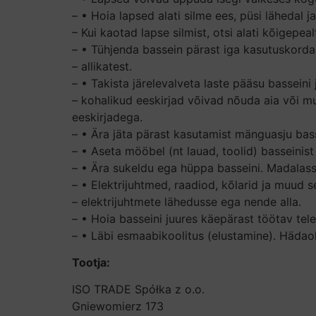
– • Hoia lapsed alati silme ees, püsi lähedal j
– Kui kaotad lapse silmist, otsi alati kõigepeal
– • Tühjenda bassein pärast iga kasutuskorda t
– allikatest.
– • Takista järelevalveta laste pääsu bassei
– kohalikud eeskirjad võivad nõuda aia või m
eeskirjadega.
– • Ära jäta pärast kasutamist mänguasju bas
– • Aseta mööbel (nt lauad, toolid) basseinist 
– • Ära sukeldu ega hüppa basseini. Madalas
– • Elektrijuhtmed, raadiod, kõlarid ja muud 
– elektrijuhtmete lähedusse ega nende alla.
– • Hoia basseini juures käepärast töötav tel
– • Läbi esmaabikoolitus (elustamine). Hädao
Tootja:
ISO TRADE Spółka z o.o.
Gniewomierz 173