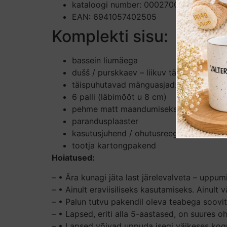
kataloogi number: 00027001
EAN: 6941057402505
Komplekti sisu:
bassein liumäega
dušš / purskkaev – liikuv täispuhutav di
täispuhutavad mänguasjad: palm, dinos
6 palli (läbimõõt u 8 cm)
pehme matt maandumiseks
parandusplaaster
kasutusjuhend / ohutusreeglid
tootja kartongpakend
Hoiatused:
– • Ära kunagi jäta last järelevalveta – uppum
– • Ainult eraviisiliseks kasutamiseks. Ainult 
– • Palun tutvu pakendil oleva teabega soovit
– • Lapsed, eriti alla 5-aastased, on suures oh
– • Lapsed võivad uppuda isegi väikeses kogu