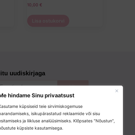
10,00
€
Lisa ostukorvi
iitu uudiskirjaga
Liitu
Me hindame Sinu privaatsust
Kasutame küpsiseid teie sirvimiskogemuse
parandamiseks, isikupärastatud reklaamide või sisu
esitamiseks ja liikluse analüüsimiseks. Klõpsates "Nõustun",
nõustute küpsiste kasutamisega.