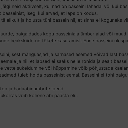
a jälgi neid aktiivselt, kui nad on basseini lähedal või kui ba
t basseinist, isegi kui arvad, et laps on kodus.
äielikult ja hoiusta tühi bassein nii, et sinna ei koguneks
ni juurde, paigaldades kogu basseiniala ümber aiad või muu
uude heakskiidetud tõkete kasutamist. Enne basseini ülespa
seini, sest mänguasjad ja sarnased esemed võivad last bass
eemale ja nii, et lapsed ei saaks neile ronida ja sealt basse
se vette sukeldumine või hüppamine võib põhjustada kaelam
seadmed tuleb hoida basseinist eemal. Basseini ei tohi paigu
efon ja hädaabinumbrite loend.
lukorras võib kohene abi päästa elu.