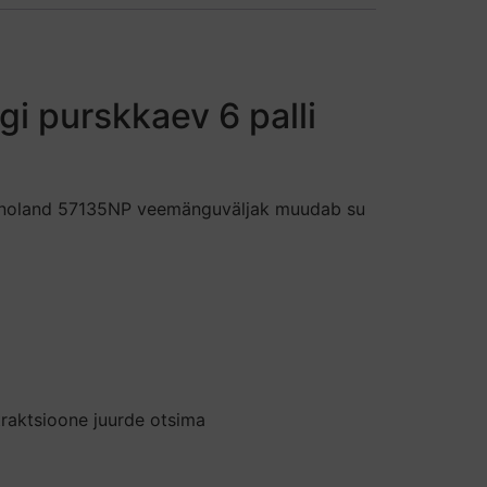
i purskkaev 6 palli
x Dinoland 57135NP veemänguväljak muudab su
traktsioone juurde otsima