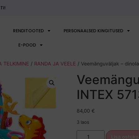
Meie lugu
Blogi
Kontakt
TI!
RENDITOOTED
PERSONAALSED KINGITUSED
E-POOD
A TELKIMINE
/
RANDA JA VEELE
/ Veemänguväljak – dinol
Veemänguv
INTEX 57
84,00
€
3 laos
Lisa ostuko