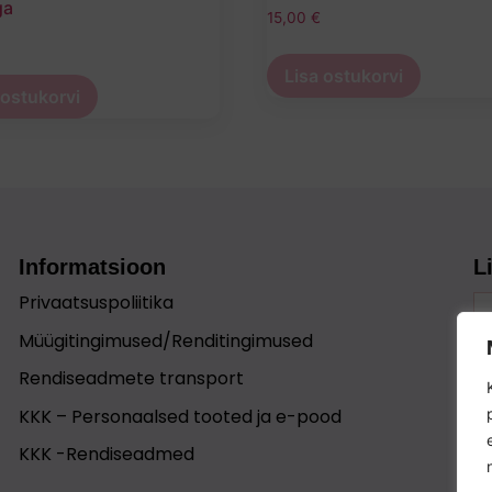
ga
15,00
€
Lisa ostukorvi
 ostukorvi
Informatsioon
L
Privaatsuspoliitika
Müügitingimused/Renditingimused
Rendiseadmete transport
KKK – Personaalsed tooted ja e-pood
KKK -Rendiseadmed