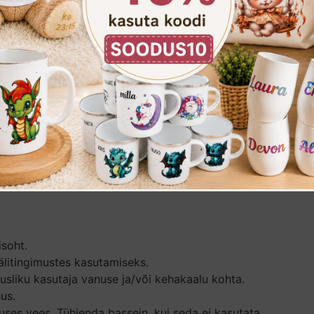
nosauruse kujuline kaar
aurused, rõngas
isoht.
välitingimustes kasutamiseks.
usliku kasutaja vanuse ja/või kehakaalu kohta.
us.
ses vees. Tühjenda bassein, kui seda ei kasutata.