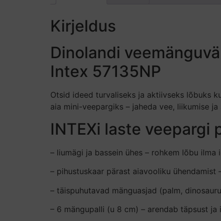
Kirjeldus
Dinolandi veemänguvälj
Intex 57135NP
Otsid ideed turvaliseks ja aktiivseks lõbuks
aia mini-veepargiks – jaheda vee, liikumise ja
INTEXi laste veeparg
– liumägi ja bassein ühes – rohkem lõbu ilma 
– pihustuskaar pärast aiavooliku ühendamist 
– täispuhutavad mänguasjad (palm, dinosaurus
– 6 mängupalli (u 8 cm) – arendab täpsust ja 