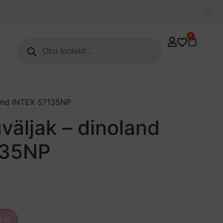
0
and INTEX 57135NP
äljak – dinoland
135NP
rvi