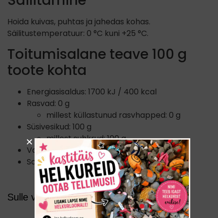
Säilitamine
Hoida kuivas, puhtas ja jahedas kohas.
Säilitustemperatuur: 0 °C kuni +25 °C.
Toitumisalane teave 100 g
toote kohta
Energiasisaldus: 1700 kJ / 400 kcal
Rasvad: 0 g
millest küllastunud rasvhapped: 0 g
Süsivesikud: 100 g
millest suhkrud: 100 g
Valgud: 0 g
Sool: 0 g
Sulle võib meeldida ka...