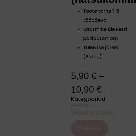
Toote tarne 1-5
tööpäeva
Saatmine üle Eesti
pakiautomaati
Tulen ise järele
(Pärnu)
5,90
€
–
10,90
€
Kategooriad:
E-POOD
,
VALMISTOODANG