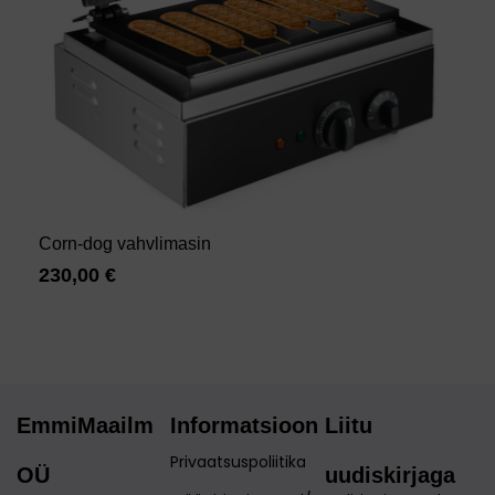
Corn-dog vahvlimasin
230,00
€
EmmiMaailm
Informatsioon
Liitu
Privaatsuspoliitika
OÜ
uudiskirjaga