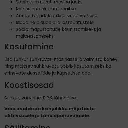
Sobib suhkruvati masina jaoks
Mõnus nätsukommi maitse
Annab toitudele erksa sinise värvuse
Ideaalne pidudele ja lasteüritustele
Sobib magustoitude kaunistamiseks ja
maitsestamiseks
Kasutamine
Lisa suhkur suhkruvati masinasse ja valmista kohev
ning maitsev suhkruvatt. Sobib kasutamiseks ka
erinevate dessertide ja küpsetiste peal.
Koostisosad
Suhkur, värvaine: E133, lõhnaaine.
Võib avaldada kahjulikku mõju laste
aktiivsusele ja tähelepanuvõimele.