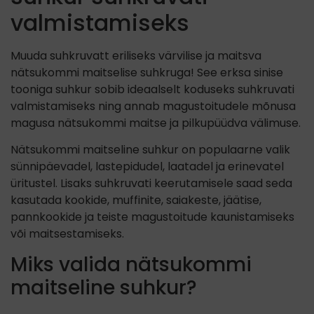
valmistamiseks
Muuda suhkruvatt eriliseks värvilise ja maitsva
nätsukommi maitselise suhkruga! See erksa sinise
tooniga suhkur sobib ideaalselt koduseks suhkruvati
valmistamiseks ning annab magustoitudele mõnusa
magusa nätsukommi maitse ja pilkupüüdva välimuse.
Nätsukommi maitseline suhkur on populaarne valik
sünnipäevadel, lastepidudel, laatadel ja erinevatel
üritustel. Lisaks suhkruvati keerutamisele saad seda
kasutada kookide, muffinite, saiakeste, jäätise,
pannkookide ja teiste magustoitude kaunistamiseks
või maitsestamiseks.
Miks valida nätsukommi
maitseline suhkur?