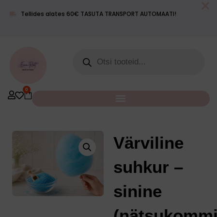
Meie lugu
Blogi
Kontakt
+372 55
Tellides alates 60€ TASUTA TRANSPORT AUTOMAATI!
info@emmimaailm.ee
619 400
0
Värviline
suhkur –
sinine
(nätsukommi