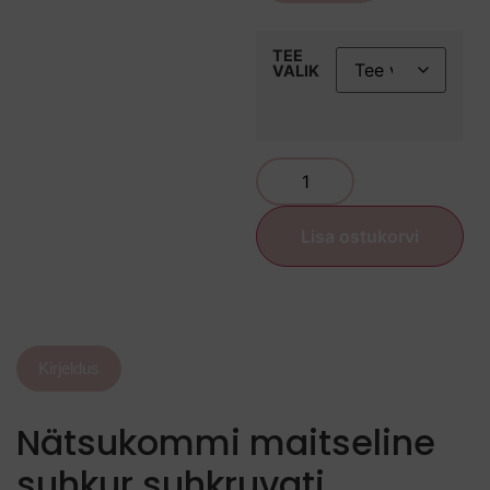
TEE
VALIK
Lisa ostukorvi
Kirjeldus
Nätsukommi maitseline
suhkur suhkruvati